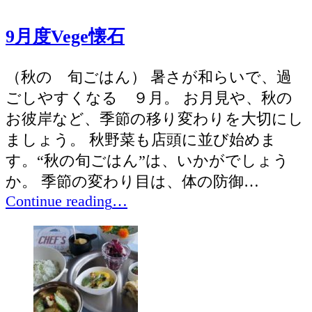
度
Vege
9月度Vege懐石
懐
石”
（秋の 旬ごはん） 暑さが和らいで、過
ごしやすくなる ９月。 お月見や、秋の
お彼岸など、季節の移り変わりを大切にし
ましょう。 秋野菜も店頭に並び始めま
す。“秋の旬ごはん”は、いかがでしょう
か。 季節の変わり目は、体の防御…
“9
Continue reading
…
月
度
Vege
懐
石”