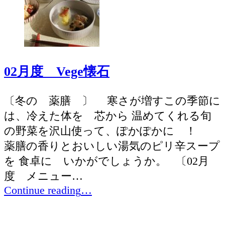
催
事
例”
02月度 Vege懐石
〔冬の 薬膳 〕 寒さが増すこの季節に
は、冷えた体を 芯から 温めてくれる旬
の野菜を沢山使って、ぽかぽかに ！
薬膳の香りとおいしい湯気のピリ辛スープ
を 食卓に いかがでしょうか。 〔02月
度 メニュー…
“02
Continue reading
…
月
度