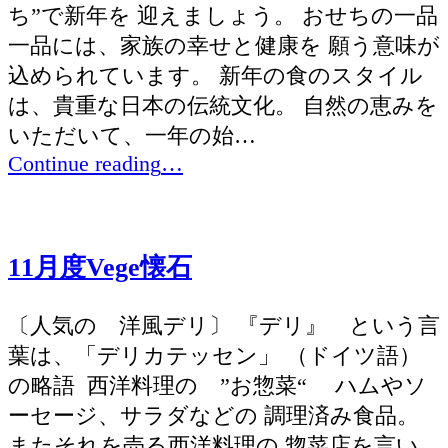
ち”で新年を 迎えましょう。 おせちの一品
一品には、家族の幸せと健康を 願う意味が
込められています。 新年の食のスタイル
は、貴重な日本の伝統文化。 自然の恵みを
いただいて、一年の始…
“12
Continue reading
…
月
度
Vege
11月度Vege懐石
懐
石”
〔人気の 洋風デリ〕 『デリ』 という言
葉は、「デリカテッセン」 （ドイツ語）
の略語 西洋料理の ”お惣菜“ ハムやソ
ーセージ、サラダなどの 調理済み食品。
またそれを売る西洋料理の 惣菜店を言い