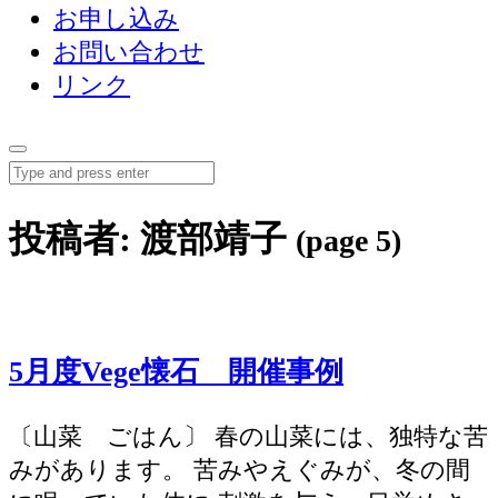
～
お申し込み
料
お問い合わせ
野
理
リンク
菜
教
料
Menu
Search
室
理
～
投稿者:
渡部靖子
(page 5)
教
新
室
潟
～
市
5月度Vege懐石 開催事例
新
中
〔山菜 ごはん〕 春の山菜には、独特な苦
潟
央
みがあります。 苦みやえぐみが、冬の間