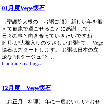
Vege
01月度Vege懐石
懐
石”
〔聖護院大根の お粥ご膳〕 新しい年を迎
えて健康で過ごせることに感謝 して、
日々の事と向き合っていきたいですね。
睦月は“大根入りのやさしいお粥”で、 Vege
懐石はスタートします。 お粥は日本の立
派な“ポタージュ”と …
“01
Continue reading
…
月
度
Vege
12月度 Vege懐石
懐
石”
〔お正月 料理〕 年に一度おいしい“おせ