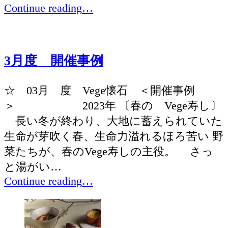
目
“4
Continue reading
…
ー
月
(16
度
ジ
ペ
Vege
3月度 開催事例
目
懐
ー
石”
(16
ジ
☆ 03月 度 Vege懐石 ＜開催事例
ペ
＞ 2023年 〔春の Vege寿し〕
中)
長い冬が終わり、大地に蓄えられていた
ー
生命が芽吹く春、生命力溢れるほろ苦い 野
ジ
菜たちが、春のVege寿しの主役。 さっ
と湯がい…
中)
“3
Continue reading
…
月
度
開