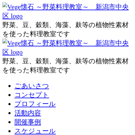
渡
部
野菜、豆、穀類、海藻、麸等の植物性素材
を使った料理教室です
靖
渡
子
部
(Vege
野菜、豆、穀類、海藻、麸等の植物性素材
を使った料理教室です
靖
懐
子
Skip
ごあいさつ
石
to
コンセプト
(Vege
～
content
プロフィール
懐
活動内容
野
開催事例
石
菜
スケジュール